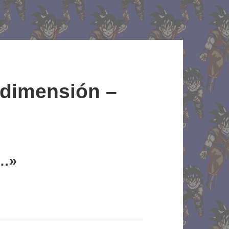
a dimensión –
s…»