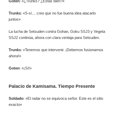
Goten
: «¿Trunks? ¿Estás bien?»
Trunks
: «S-sí… creo que no fue buena idea atacarlo
juntos»
La lucha de Setsuden contra Gohan, Goku SSJ3 y Vegeta
SSJ2 continúa, ahora con clara ventaja para Setsuden.
Trunks
: «Tenemos que intervenir. ¡Debemos fusionarnos
ahora!»
Goten
: «¡Sí!»
Palacio de Kamisama. Tiempo Presente
Soldado
: «El radar no se equivoca señor. Este es el sitio
exacto»