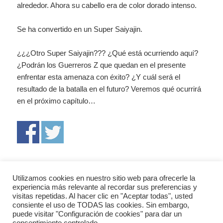
alrededor. Ahora su cabello era de color dorado intenso.
Se ha convertido en un Super Saiyajin.
¿¿¿Otro Super Saiyajin??? ¿Qué está ocurriendo aquí?
¿Podrán los Guerreros Z que quedan en el presente
enfrentar esta amenaza con éxito? ¿Y cuál será el
resultado de la batalla en el futuro? Veremos qué ocurrirá
en el próximo capítulo…
Navegación
ANTERIOR
Utilizamos cookies en nuestro sitio web para ofrecerle la
de
¡Saiyanos! – Capítulo 3
Entrada
experiencia más relevante al recordar sus preferencias y
entradas
visitas repetidas. Al hacer clic en "Aceptar todas", usted
anterior:
consiente el uso de TODAS las cookies. Sin embargo,
SIGUIENTE
puede visitar "Configuración de cookies" para dar un