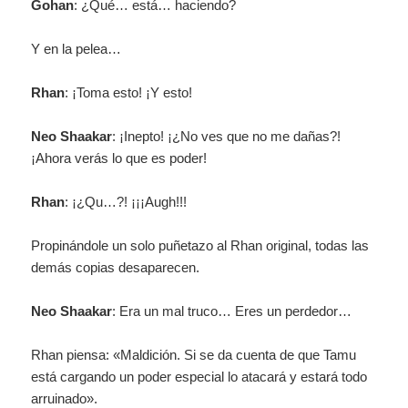
Gohan
: ¿Qué… está… haciendo?
Y en la pelea…
Rhan
: ¡Toma esto! ¡Y esto!
Neo Shaakar
: ¡Inepto! ¡¿No ves que no me dañas?!
¡Ahora verás lo que es poder!
Rhan
: ¡¿Qu…?! ¡¡¡Augh!!!
Propinándole un solo puñetazo al Rhan original, todas las
demás copias desaparecen.
Neo Shaakar
: Era un mal truco… Eres un perdedor…
Rhan piensa: «Maldición. Si se da cuenta de que Tamu
está cargando un poder especial lo atacará y estará todo
arruinado».