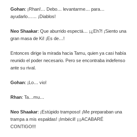
Gohan
: ¡Rhan!… Debo… levantarme… para…
ayudarlo…… ¡Diablos!
Neo Shaakar
: Que aburrido espectá… ¡¿Eh?! ¡Siento una
gran masa de Ki! ¡Es de…!
Entonces dirige la mirada hacia Tamu, quien ya casi había
reunido el poder necesario. Pero se encontraba indefenso
ante su rival.
Gohan
: ¡Lo… vio!
Rhan
: Ta…mu…
Neo Shaakar
: ¡Estúpido tramposo! ¡Me preparaban una
trampa a mis espaldas! ¡Imbécil! ¡¡¡ACABARÉ
CONTIGO!!!