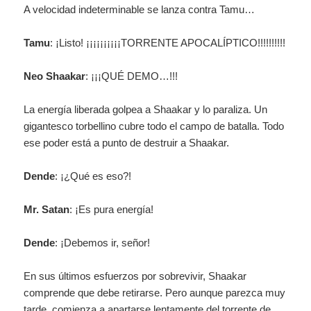
A velocidad indeterminable se lanza contra Tamu…
Tamu
: ¡Listo! ¡¡¡¡¡¡¡¡¡¡TORRENTE APOCALÍPTICO!!!!!!!!!!
Neo Shaakar
: ¡¡¡QUÉ DEMO…!!!
La energía liberada golpea a Shaakar y lo paraliza. Un
gigantesco torbellino cubre todo el campo de batalla. Todo
ese poder está a punto de destruir a Shaakar.
Dende
: ¡¿Qué es eso?!
Mr. Satan
: ¡Es pura energía!
Dende
: ¡Debemos ir, señor!
En sus últimos esfuerzos por sobrevivir, Shaakar
comprende que debe retirarse. Pero aunque parezca muy
tarde, comienza a apartarse lentamente del torrente de