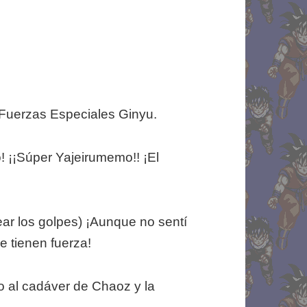
 Fuerzas Especiales Ginyu.
o! ¡¡Súper Yajeirumemo!! ¡El
uear los golpes) ¡Aunque no sentí
e tienen fuerza!
to al cadáver de Chaoz y la