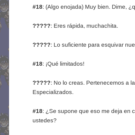
#18
: (Algo enojada) Muy bien. Dime, ¿
?????
: Eres rápida, muchachita.
?????
: Lo suficiente para esquivar nue
#18
: ¡Qué limitados!
?????
: No lo creas. Pertenecemos a la
Especializados.
#18
: ¿Se supone que eso me deja en cl
ustedes?