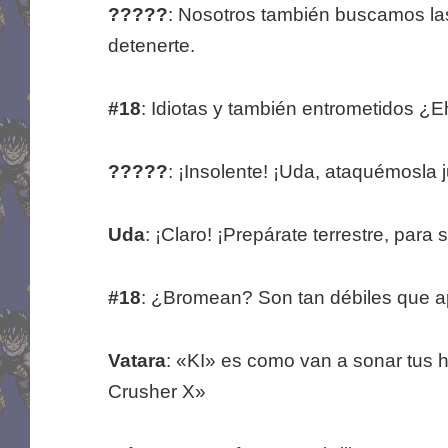
?????
: Nosotros también buscamos la
detenerte.
#18
: Idiotas y también entrometidos ¿E
?????
: ¡Insolente! ¡Uda, ataquémosla j
Uda
: ¡Claro! ¡Prepárate terrestre, para 
#18
: ¿Bromean? Son tan débiles que ap
Vatara
: «KI» es como van a sonar tus
Crusher X»