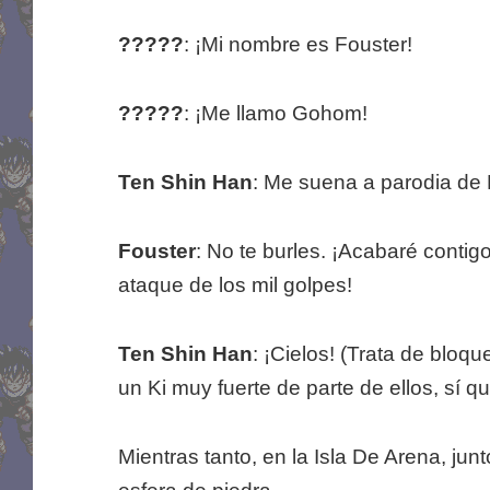
?????
: ¡Mi nombre es Fouster!
?????
: ¡Me llamo Gohom!
Ten Shin Han
: Me suena a parodia de
Fouster
: No te burles. ¡Acabaré contig
ataque de los mil golpes!
Ten Shin Han
: ¡Cielos! (Trata de bloq
un Ki muy fuerte de parte de ellos, sí qu
Mientras tanto, en la Isla De Arena, jun