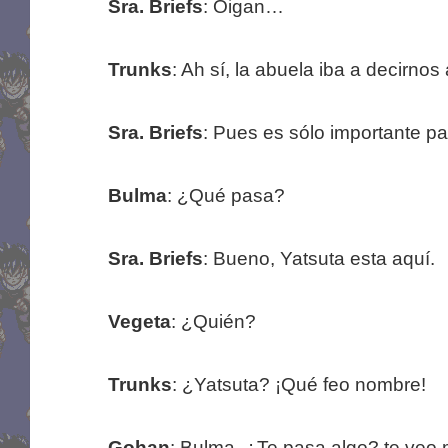
Sra. Briefs
: Oigan…
Trunks
: Ah sí, la abuela iba a decirnos
Sra. Briefs
: Pues es sólo importante 
Bulma
: ¿Qué pasa?
Sra. Briefs
: Bueno, Yatsuta esta aquí.
Vegeta
: ¿Quién?
Trunks
: ¿Yatsuta? ¡Qué feo nombre!
Gohan
: Bulma, ¿Te pasa algo? te veo 