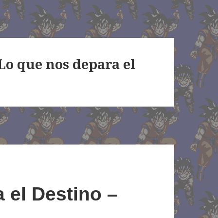
 Lo que nos depara el
 el Destino –