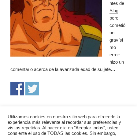
ntes de
Slug
,
pero
cometió
un
gravísi
mo
error:
hizo un
comentario acerca de la avanzada edad de su jefe…
Navegación
ANTERIOR
Utilizamos cookies en nuestro sitio web para ofrecerle la
de
Janenba y Hitler
Entrada
experiencia más relevante al recordar sus preferencias y
entradas
visitas repetidas. Al hacer clic en "Aceptar todas", usted
anterior:
consiente el uso de TODAS las cookies. Sin embargo,