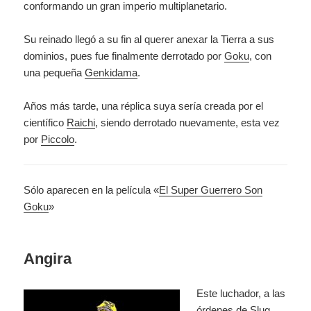
conformando un gran imperio multiplanetario.
Su reinado llegó a su fin al querer anexar la Tierra a sus
dominios, pues fue finalmente derrotado por
Goku
, con
una pequeña
Genkidama
.
Años más tarde, una réplica suya sería creada por el
científico
Raichi
, siendo derrotado nuevamente, esta vez
por
Piccolo
.
Sólo aparecen en la película «
El Super Guerrero Son
Goku
»
Angira
Este luchador, a las
órdenes de
Slug
,