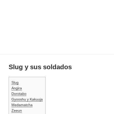
Slug y sus soldados
Slug
Angira
Dorotabo
Gyooshu y Kakuuja
Medamatcha
Zeeun