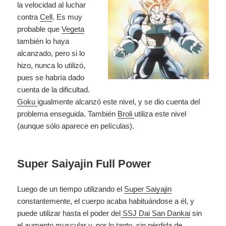
la velocidad al luchar
contra
Cell
. Es muy
probable que
Vegeta
también lo haya
alcanzado, pero si lo
hizo, nunca lo utilizó,
pues se habría dado
cuenta de la dificultad.
Goku
igualmente alcanzó este nivel, y se dio cuenta del
problema enseguida. También
Broli
utiliza este nivel
(aunque sólo aparece en películas).
Super Saiyajin Full Power
Luego de un tiempo utilizando el
Super Saiyajin
constantemente, el cuerpo acaba habituándose a él, y
puede utilizar hasta el poder del
SSJ Dai San Dankai
sin
el aumento muscular y, por lo tanto, sin pérdida de