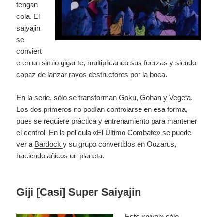
tengan
cola. El
saiyajin
se
conviert
e en un simio gigante, multiplicando sus fuerzas y siendo
capaz de lanzar rayos destructores por la boca.
En la serie, sólo se transforman
Goku
,
Gohan
y
Vegeta
.
Los dos primeros no podían controlarse en esa forma,
pues se requiere práctica y entrenamiento para mantener
el control. En la película «
El Último Combate
» se puede
ver a
Bardock
y su grupo convertidos en Oozarus,
haciendo añicos un planeta.
Giji [Casi] Super Saiyajin
Este «nivel» sólo