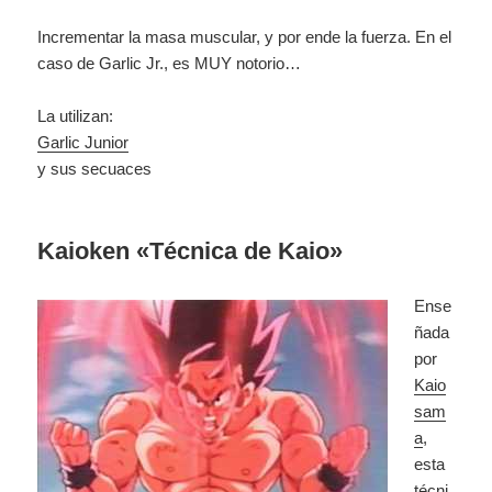
Incrementar la masa muscular, y por ende la fuerza. En el
caso de Garlic Jr., es MUY notorio…
La utilizan:
Garlic Junior
y sus secuaces
Kaioken «Técnica de Kaio»
Ense
ñada
por
Kaio
sam
a
,
esta
técni