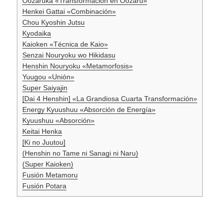
Oozaruka «Transformación en Oozaru»
Henkei Gattai «Combinación»
Chou Kyoshin Jutsu
Kyodaika
Kaioken «Técnica de Kaio»
Senzai Nouryoku wo Hikidasu
Henshin Nouryoku «Metamorfosis»
Yuugou «Unión»
Super Saiyajin
[Dai 4 Henshin] «La Grandiosa Cuarta Transformación»
Energy Kyuushuu «Absorción de Energía»
Kyuushuu «Absorción»
Keitai Henka
[Ki no Juutou]
(Henshin no Tame ni Sanagi ni Naru)
(Super Kaioken)
Fusión Metamoru
Fusión Potara